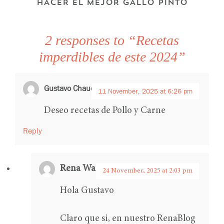
HACER EL MEJOR GALLO PINTO
2 responses to “Recetas
imperdibles de este 2024”
Gustavo Chauca
says:
11 November, 2025 at 6:26 pm
Deseo recetas de Pollo y Carne
Reply
Rena Ware International
says:
24 November, 2025 at 2:03 pm
Hola Gustavo
Claro que si, en nuestro RenaBlog