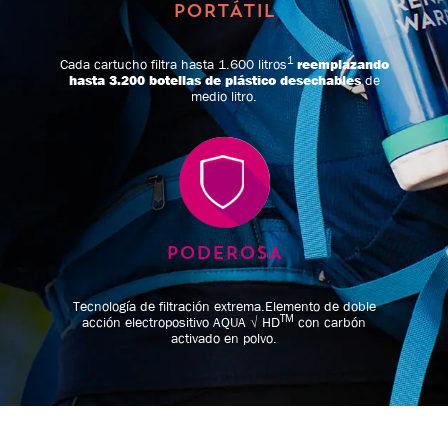
PORTÁTIL
1
Cada cartucho filtra hasta 1.600 litros
reemplazando
hasta 3.200 botellas de plástico desechables
de
medio litro.
PODEROSA
Tecnología de filtración extrema.
Elemento de doble
TM
acción electropositivo
AQUA √ HD
con carbón
activado en polvo.