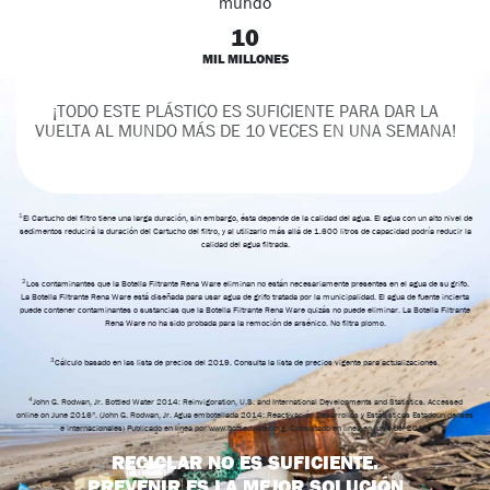
10
MIL MILLONES
¡TODO ESTE PLÁSTICO ES SUFICIENTE PARA DAR LA
VUELTA AL MUNDO MÁS DE 10 VECES EN UNA SEMANA!
1
El Cartucho del filtro tiene una larga duración, sin embargo, ésta depende de la calidad del agua. El agua con un alto nivel de
sedimentos reducirá la duración del Cartucho del filtro, y al utilizarlo más allá de 1.600 litros de capacidad podría reducir la
calidad del agua filtrada.
2
Los contaminantes que la Botella Filtrante Rena Ware eliminan no están necesariamente presentes en el agua de su grifo.
La Botella Filtrante Rena Ware está diseñada para usar agua de grifo tratada por la municipalidad. El agua de fuente incierta
puede contener contaminantes o sustancias que la Botella Filtrante Rena Ware quizás no puede eliminar. La Botella Filtrante
Rena Ware no ha sido probada para la remoción de arsénico. No filtra plomo.
3
Cálculo basado en las lista de precios del 2019. Consulta la lista de precios vigente para actualizaciones.
4
John G. Rodwan, Jr. Bottled Water 2014: Reinvigoration, U.S. and International Developments and Statistics. Accessed
online on June 2016”. (John G. Rodwan, Jr. Agua embotellada 2014: Reactivación Desarrollos y Estadísticas Estadounidenses
e internacionales) Publicado en línea por www.bottledwater.org. Consultado en línea en junio del 2016.
RECICLAR NO ES SUFICIENTE.
PREVENIR ES LA MEJOR SOLUCIÓN