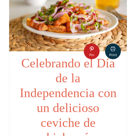
Pin
Print
Celebrando el Día
de la
Independencia con
un delicioso
ceviche de