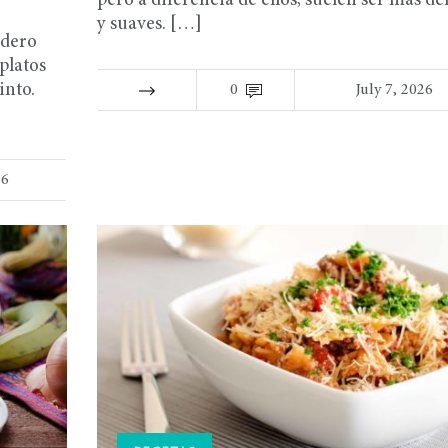
pero a diferencia de ellos, suelen ser más de
y suaves. […]
adero
 platos
into.
0
July 7, 2026
26