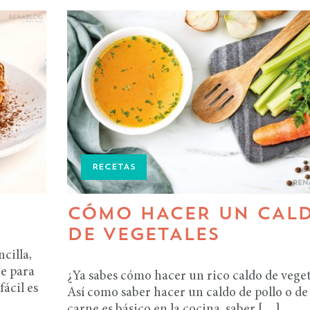
RECETAS
CÓMO HACER UN CAL
DE VEGETALES
cilla,
ce para
¿Ya sabes cómo hacer un rico caldo de veget
ácil es
Así como saber hacer un caldo de pollo o de
carne es básico en la cocina, saber […]