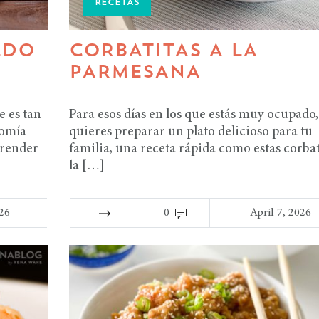
RECETAS
LDO
CORBATITAS A LA
PARMESANA
e es tan
Para esos días en los que estás muy ocupado,
nomía
quieres preparar un plato delicioso para tu
prender
familia, una receta rápida como estas corbat
la […]
026
0
April 7, 2026