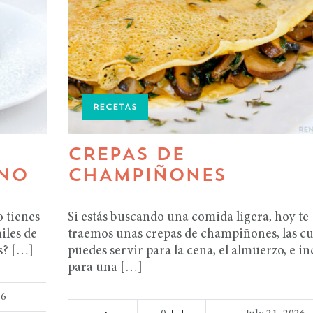
RECETAS
CREPAS DE
RNO
CHAMPIÑONES
o tienes
Si estás buscando una comida ligera, hoy te
iles de
traemos unas crepas de champiñones, las cu
as? […]
puedes servir para la cena, el almuerzo, e in
para una […]
26