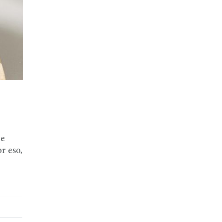
de
r eso,