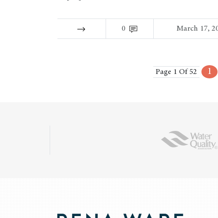
0
March 17, 2
1
Page 1 Of 52