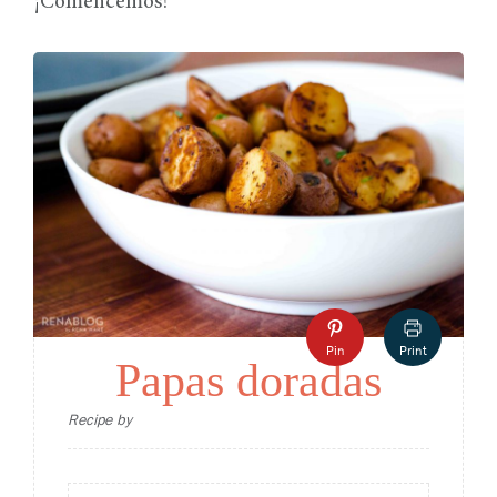
¡Comencemos!
Pin
Print
Papas doradas
Recipe by