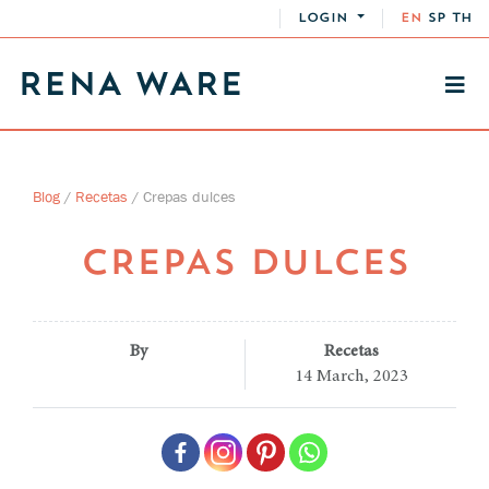
LOGIN
EN
SP
TH
Blog
/
Recetas
/
Crepas dulces
CREPAS DULCES
By
Recetas
14 March, 2023