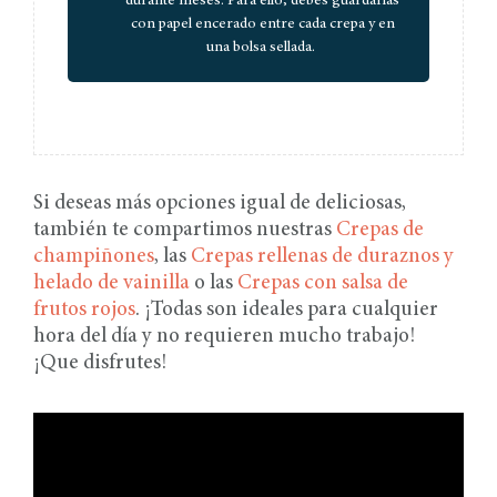
durante meses. Para ello, debes guardarlas
con papel encerado entre cada crepa y en
una bolsa sellada.
Si deseas más opciones igual de deliciosas,
también te compartimos nuestras
Crepas de
champiñones
, las
Crepas rellenas de duraznos y
helado de vainilla
o las
Crepas con salsa de
frutos rojos
. ¡Todas son ideales para cualquier
hora del día y no requieren mucho trabajo!
¡Que disfrutes!