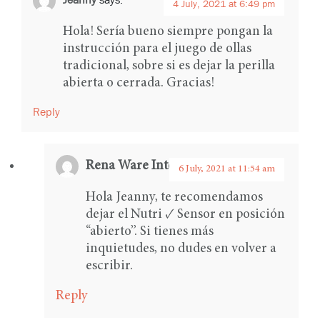
4 July, 2021 at 6:49 pm
Hola! Sería bueno siempre pongan la
instrucción para el juego de ollas
tradicional, sobre si es dejar la perilla
abierta o cerrada. Gracias!
Reply
Rena Ware International
says:
6 July, 2021 at 11:54 am
Hola Jeanny, te recomendamos
dejar el Nutri ✓ Sensor en posición
“abierto”. Si tienes más
inquietudes, no dudes en volver a
escribir.
Reply