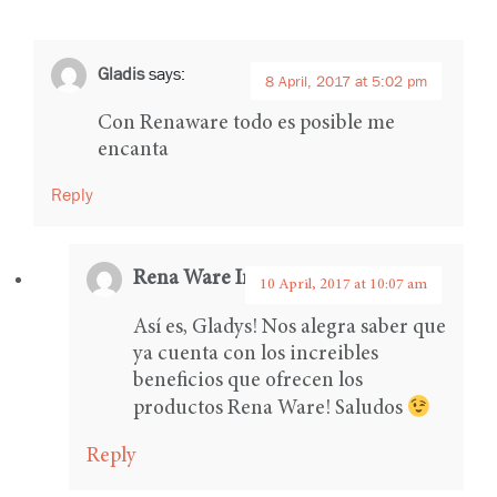
Gladis
says:
8 April, 2017 at 5:02 pm
Con Renaware todo es posible me
encanta
Reply
Rena Ware International
says:
10 April, 2017 at 10:07 am
Así es, Gladys! Nos alegra saber que
ya cuenta con los increibles
beneficios que ofrecen los
productos Rena Ware! Saludos
Reply