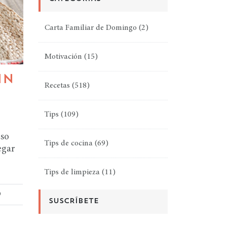
Carta Familiar de Domingo
(2)
Motivación
(15)
IN
Recetas
(518)
Tips
(109)
oso
Tips de cocina
(69)
egar
Tips de limpieza
(11)
9
SUSCRÍBETE