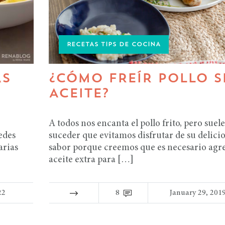
RECETAS TIPS DE COCINA
AS
¿CÓMO FREÍR POLLO S
ACEITE?
A todos nos encanta el pollo frito, pero suele
edes
suceder que evitamos disfrutar de su delici
arias
sabor porque creemos que es necesario agr
aceite extra para […]
22
8
January 29, 201