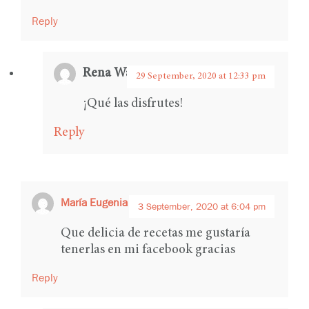
Reply
Rena Ware International
says:
29 September, 2020 at 12:33 pm
¡Qué las disfrutes!
Reply
María Eugenia Álvarez cortes
says:
3 September, 2020 at 6:04 pm
Que delicia de recetas me gustaría
tenerlas en mi facebook gracias
Reply