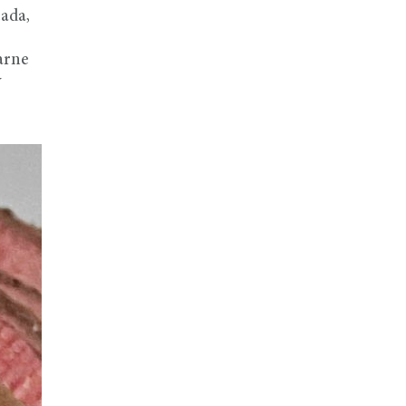
cada,
arne
y