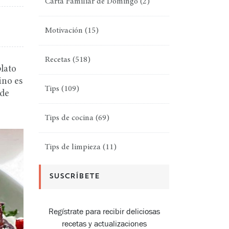
Carta Familiar de Domingo
(2)
Motivación
(15)
Recetas
(518)
lato
ino es
Tips
(109)
 de
Tips de cocina
(69)
Tips de limpieza
(11)
SUSCRÍBETE
Regístrate para recibir deliciosas
recetas y actualizaciones