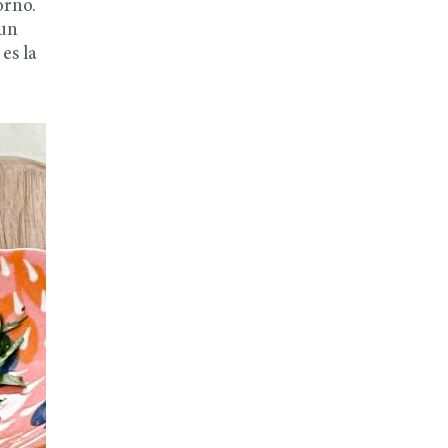
orno.
 un
es la