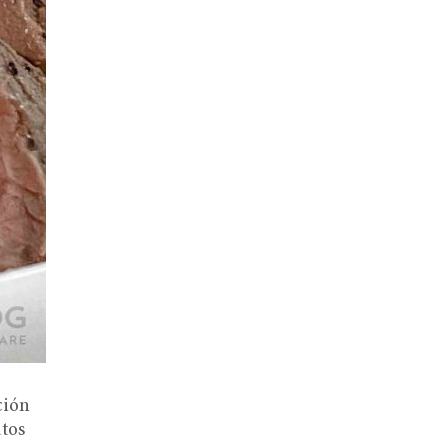
ción
utos