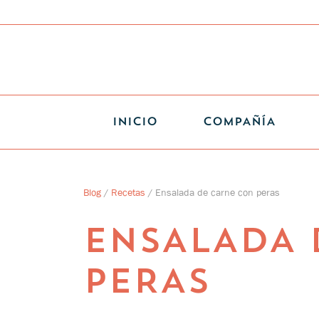
INICIO
COMPAÑÍA
Blog
/
Recetas
/
Ensalada de carne con peras
ENSALADA 
PERAS