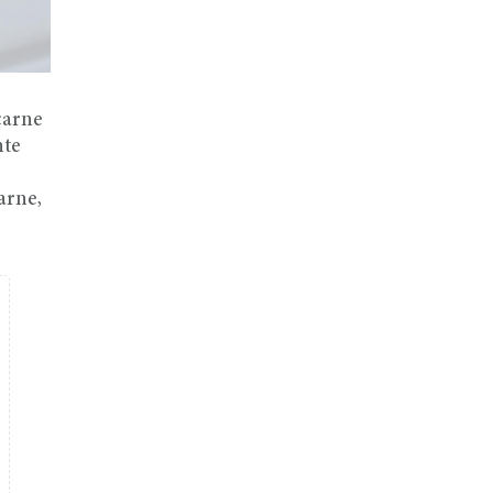
carne
nte
arne,