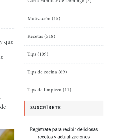
Carta Familiar de Domingo
(2)
Motivación
(15)
Recetas
(518)
 y que
Tips
(109)
ue
Tips de cocina
(69)
Tips de limpieza
(11)
y
 de
SUSCRÍBETE
Regístrate para recibir deliciosas
recetas y actualizaciones