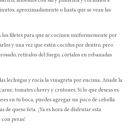
la sartén, adóbalos con sal y pimienta y cocínalos a
inutos, aproximadamente o hasta que se vean las
ea los filetes para que se cocinen uniformemente por
arlos y una vez que estén cocidos por dentro, pero
rosado, retíralos del fuego, córtalos en rebanadas
las lechugas y rocía la vinagreta por encima. Añade la
arne, tomates cherry y crutones. Si lo que deseas es
ores en tu boca, puedes agregar un poco de cebolla
 de queso feta. ¡Ya es hora de disfrutar esta
 con peras!