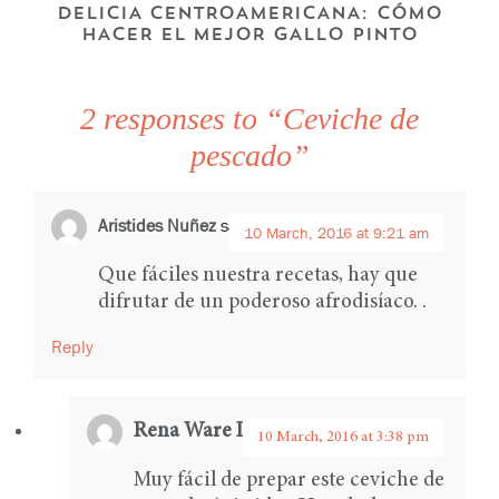
DELICIA CENTROAMERICANA: CÓMO
HACER EL MEJOR GALLO PINTO
2 responses to “Ceviche de
pescado”
Aristides Nuñez
says:
10 March, 2016 at 9:21 am
Que fáciles nuestra recetas, hay que
difrutar de un poderoso afrodisíaco. .
Reply
Rena Ware International
says:
10 March, 2016 at 3:38 pm
Muy fácil de prepar este ceviche de