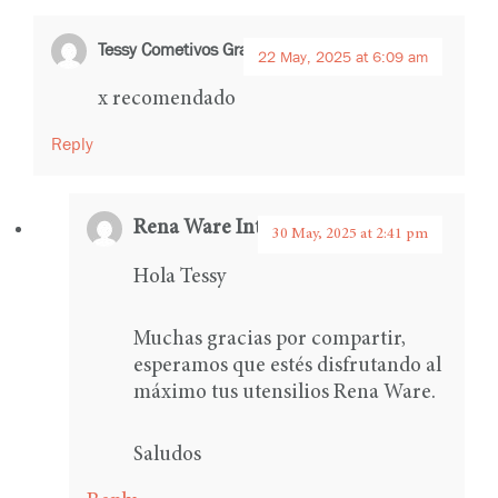
Tessy Cometivos Grandez
says:
22 May, 2025 at 6:09 am
x recomendado
Reply
Rena Ware International
says:
30 May, 2025 at 2:41 pm
Hola Tessy
Muchas gracias por compartir,
esperamos que estés disfrutando al
máximo tus utensilios Rena Ware.
Saludos