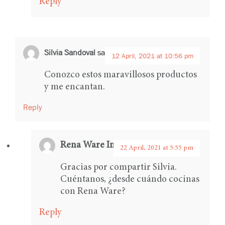
Reply
Silvia Sandoval
says:
12 April, 2021 at 10:56 pm
Conozco estos maravillosos productos
y me encantan.
Reply
Rena Ware International
says:
22 April, 2021 at 5:55 pm
Gracias por compartir Silvia.
Cuéntanos, ¿desde cuándo cocinas
con Rena Ware?
Reply