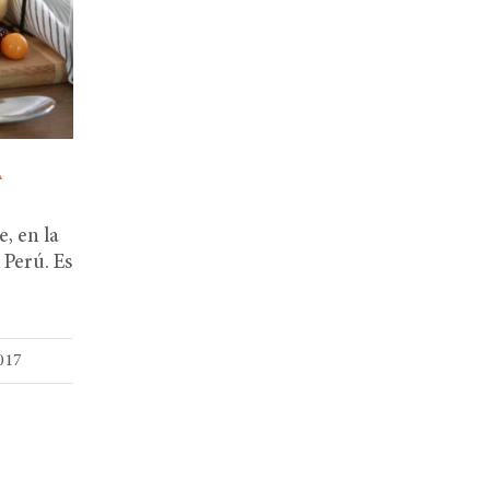
A
e, en la
 Perú. Es
017