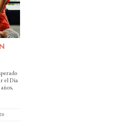
ON
esperado
r el Día
 años,
020