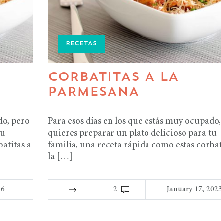
RECETAS
CORBATITAS A LA
PARMESANA
do, pero
Para esos días en los que estás muy ocupado,
tu
quieres preparar un plato delicioso para tu
atitas a
familia, una receta rápida como estas corbat
la […]
26
2
January 17, 202