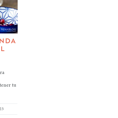
ENDA
L
ara
tener tu
023