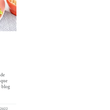
 de
o que
e blog
 2022