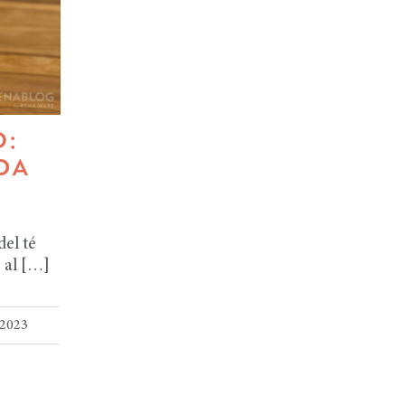
:
DA
el té
 al […]
 2023