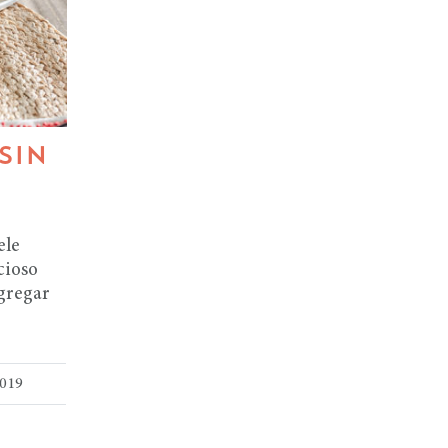
SIN
ele
cioso
gregar
2019