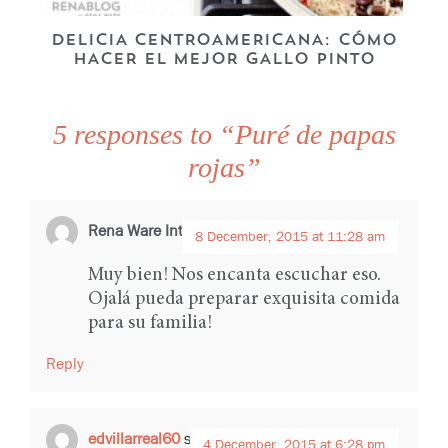
DELICIA CENTROAMERICANA: CÓMO
HACER EL MEJOR GALLO PINTO
5 responses to “Puré de papas
rojas”
Rena Ware International
says:
8 December, 2015 at 11:28 am
Muy bien! Nos encanta escuchar eso.
Ojalá pueda preparar exquisita comida
para su familia!
Reply
edvillarreal60
says:
4 December, 2015 at 6:28 pm