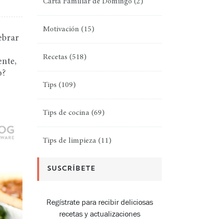
Carta Familiar de Domingo
(2)
Motivación
(15)
ebrar
Recetas
(518)
ente,
o?
Tips
(109)
Tips de cocina
(69)
Tips de limpieza
(11)
SUSCRÍBETE
Regístrate para recibir deliciosas
recetas y actualizaciones