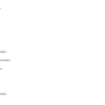
o
ndes
grandes
es
tida