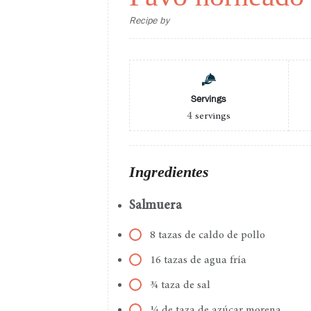
Recipe by
Servings
4
servings
Ingredientes
Salmuera
8 tazas de caldo de pollo
16 tazas de agua fría
¾ taza de sal
¼ de taza de azúcar morena