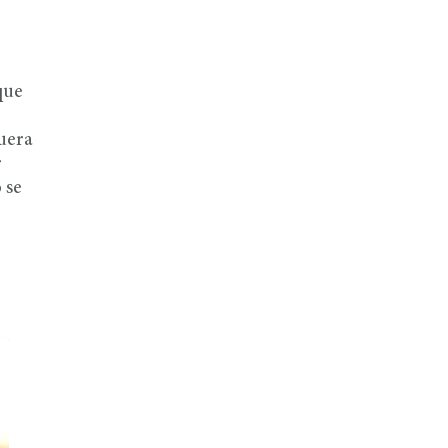
que
muera
r
 se