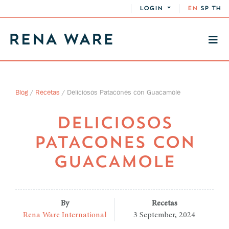
LOGIN
EN
SP
TH
Blog
/
Recetas
/
Deliciosos Patacones con Guacamole
DELICIOSOS
PATACONES CON
GUACAMOLE
By
Recetas
Rena Ware International
3 September, 2024