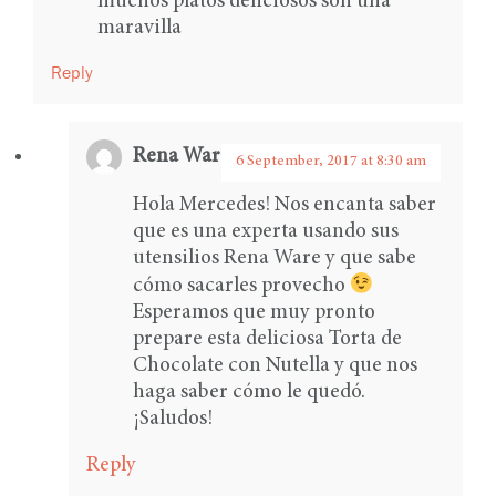
muchos platos deliciosos son una
maravilla
Reply
Rena Ware International
says:
6 September, 2017 at 8:30 am
Hola Mercedes! Nos encanta saber
que es una experta usando sus
utensilios Rena Ware y que sabe
cómo sacarles provecho
Esperamos que muy pronto
prepare esta deliciosa Torta de
Chocolate con Nutella y que nos
haga saber cómo le quedó.
¡Saludos!
Reply