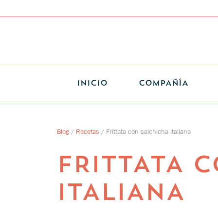
INICIO
COMPAÑÍA
Blog
/
Recetas
/
Frittata con salchicha italiana
FRITTATA 
ITALIANA