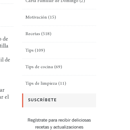
Carta Familiar de Domingo
(2)
Motivación
(15)
Recetas
(518)
o de
illa
Tips
(109)
il de
Tips de cocina
(69)
Tips de limpieza
(11)
ar
r el
SUSCRÍBETE
Regístrate para recibir deliciosas
recetas y actualizaciones