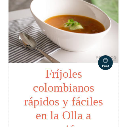
Print
Fríjoles
colombianos
rápidos y fáciles
en la Olla a