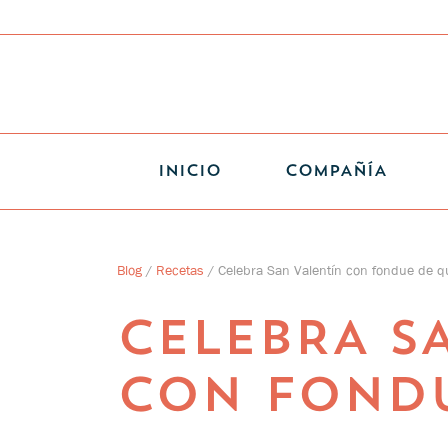
INICIO
COMPAÑÍA
Blog
/
Recetas
/
Celebra San Valentín con fondue de 
CELEBRA S
CON FOND