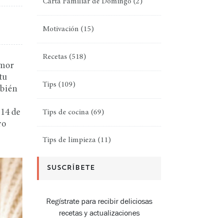
Carta Familiar de Domingo
(2)
Motivación
(15)
Recetas
(518)
amor
tu
Tips
(109)
mbién
 14 de
Tips de cocina
(69)
ro
Tips de limpieza
(11)
SUSCRÍBETE
Regístrate para recibir deliciosas
recetas y actualizaciones