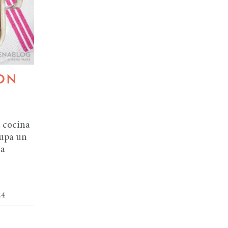
ON
a cocina
cupa un
la
24