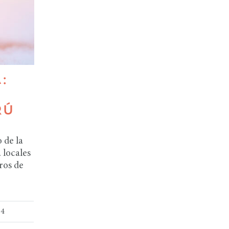
:
RÚ
 de la
 locales
ros de
24