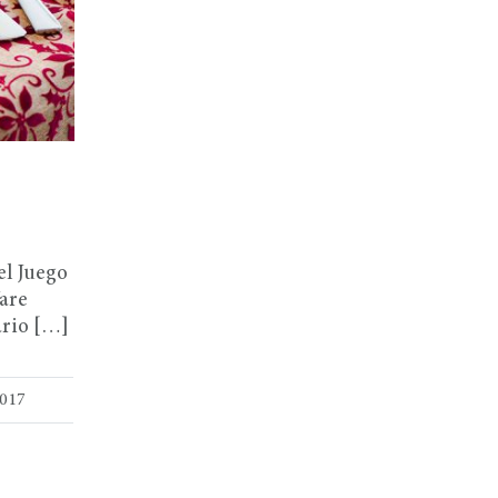
el Juego
Ware
ario […]
2017