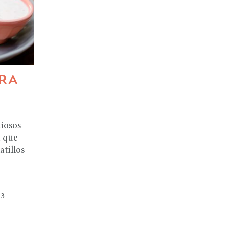
ARA
ciosos
a que
atillos
23