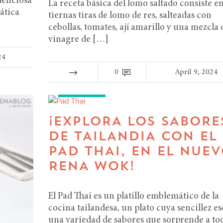
deliciosa
La receta básica del lomo saltado consiste e
ática
tiernas tiras de lomo de res, salteadas con
cebollas, tomates, ají amarillo y una mezcla 
vinagre de […]
24
0
April 9, 2024
RECETAS
¡EXPLORA LOS SABORE
DE TAILANDIA CON EL
PAD THAI, EN EL NUE
RENA WOK!
El Pad Thai es un platillo emblemático de la
cocina tailandesa, un plato cuya sencillez e
una variedad de sabores que sorprende a tod