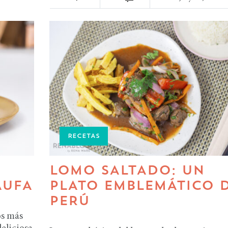
RECETAS
LOMO SALTADO: UN
AUFA
PLATO EMBLEMÁTICO 
PERÚ
os más