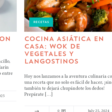
RECETAS
CON
COCINA ASIÁTICA EN
CASA: WOK DE
VEGETALES Y
LANGOSTINOS
cillo,
larín
o entre
Hoy nos lanzamos a la aventura culinaria c
una receta que no solo es fácil de hacer, ¡si
también te dejará chupándote los dedos!
Prepárate […]
025
0
July 25, 2024