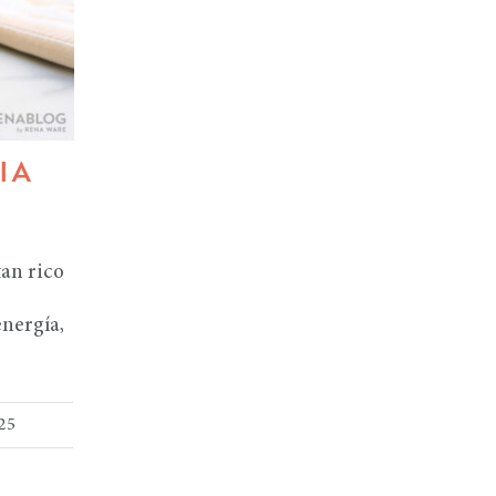
IA
tan rico
nergía,
025